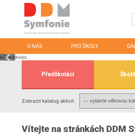
O NÁS
PRO ŠKOLY
GA
Předškoláci
Školá
Zobrazit katalog aktivit:
Vítejte na stránkách DDM 