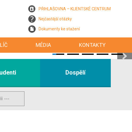
PŘIHLAŠOVNA – KLIENTSKÉ CENTRUM
Nejčastější otázky
Dokumenty ke stažení
LÍČ
MÉDIA
KONTAKTY
udenti
Dospělí