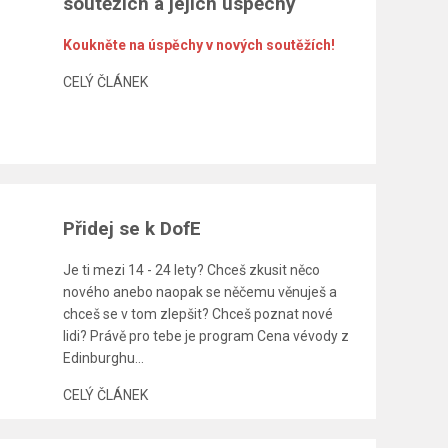
soutěžích a jejich úspěchy
Koukněte na úspěchy v nových soutěžích!
CELÝ ČLÁNEK
Přidej se k DofE
Je ti mezi 14 - 24 lety? Chceš zkusit něco
nového anebo naopak se něčemu věnuješ a
chceš se v tom zlepšit? Chceš poznat nové
lidi? Právě pro tebe je program Cena vévody z
Edinburghu...
CELÝ ČLÁNEK