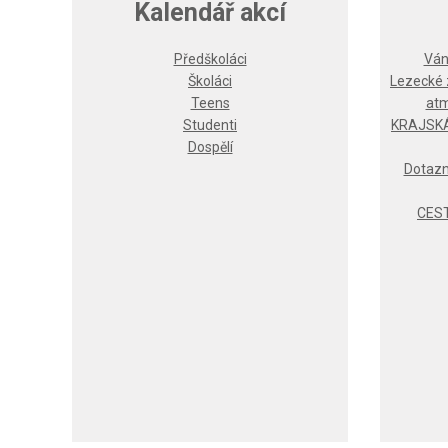
Kalendář akcí
Předškoláci
Ván
Školáci
Lezecké 
Teens
atm
Studenti
KRAJSKÁ
Dospělí
Dotazn
CEST