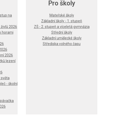
Pro školy
ýstup na
Mateřské školy
Základní školy - 1. stupeň
 živlů 2026
ZŠ - 2. stupeň a víceletá gymnázia
o horami
Střední školy
Základní umělecké školy
026
Střediska volného času
 2026
ření 2026
ků lezení
26
 světa
eč - školní
espávačka
2026