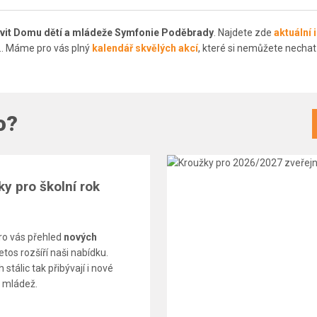
tivit Domu dětí a mládeže Symfonie Poděbrady
. Najdete zde
aktuální
... Máme pro vás plný
kalendář skvělých akcí
, které si nemůžete nechat 
o?
y pro školní rok
pro vás přehled
nových
letos rozšíří naši nabídku.
 stálic tak přibývají i nové
 i mládež.