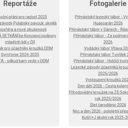
Reportáže
Fotogalerie
oční přání pro radost 2025
Příměstský lezecký tábor - V
závody Polabský pavouk: skvělá
Huascarán 2026
osféra a nové zkušenosti
Příměstský tábor v Sánech - Říše
 SETKÁNÍ ke Koncepci podpory
Příměstský tábor - Za sedmer
mladých lidí v ČR
2026
ík pro účastníky kroužků DDM
Vodácký tábor Vltava 2
Symfonie 2024-2025
Příměstský tábor Tvořílek
A - odkud kam vede v DDM
Příměstský tábor - Holčičí tvo
Lezecké závody účastníků krouž
2025/2026
Vystoupení kroužků 20
Den dětí 2026 - Cesta kolem
Přírodovědný kroužek na ZŠ Sokol
rok 2025/2026
Slet čarodějnic 2026
Noc a den 2026 - pololetní př
Kutil I+J školní rok 2025-