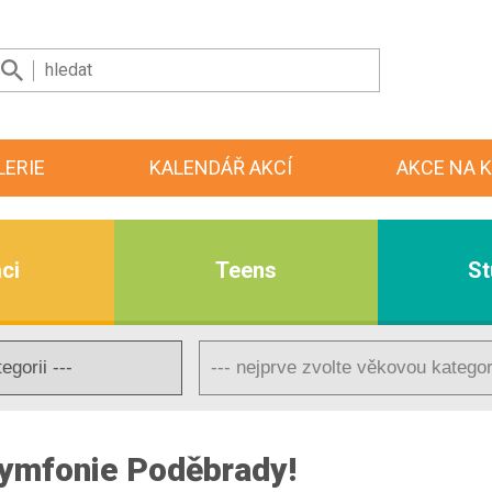
LERIE
KALENDÁŘ AKCÍ
AKCE NA K
ci
Teens
St
Symfonie Poděbrady!