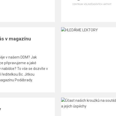
nás v magazínu
děje v našem DDM? Jak
kce připravujeme a jaké
 nabídce? To vše se dozvíte v
 ředitelkou Bc. Jitkou
magazínu Poděbrady.
y