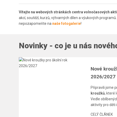
Vítejte na webových stránkách centra volnočasových ak
akcí, soutěží, kurzů, výtvarných dílen a výukových programů
nepozapomeňte na
naše fotogalerie
!
Novinky - co je u nás novéh
Nové kroužk
2026/2027
Připravili jsme 
kroužků
, které 
Vedle oblíbených
aktivity pro děti
CELÝ ČLÁNEK